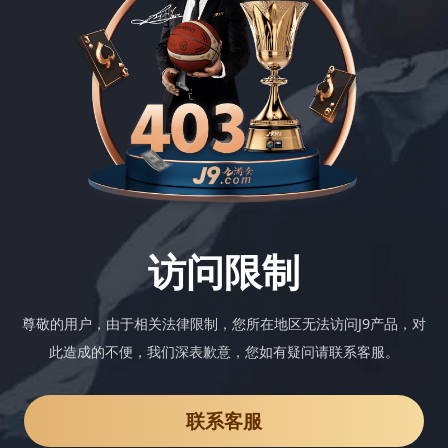
访问限制
尊敬的用户，由于相关法律限制，您所在地区无法访问J9产品，对
此造成的不便，我们深表歉意，您如有疑问请联系客服。
联系客服